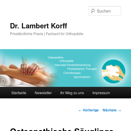
Such
Dr. Lambert Korff
Privatärztliche Praxis | Facharzt für Orthopädie
Hauptmenü
Startseite
Newsletter
Ihr Weg zu uns
Impressum
Zum
Inhalt
Artikelnavigation
←
Vorherige
Nächste
→
wechseln