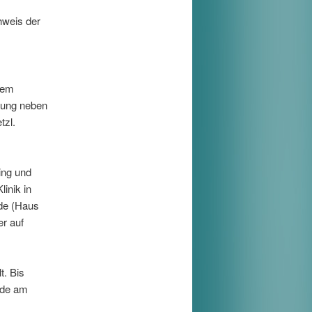
hweis der
inem
hnung neben
tzl.
ing und
linik in
de (Haus
er auf
t. Bis
ände am