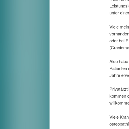
Leistungs
unter eine
Viele mein
vorhanden,
oder bei 
(Cranioman
Also habe 
Patienten
Jahre erw
Privatärzt
kommen dür
willkomme
Viele Kra
osteopathi