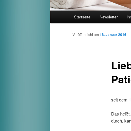
Hauptmenü
Startseite
Newsletter
Ih
Zum
Inhalt
Veröffentlicht am
18. Januar 2016
wechseln
Lieb
Pat
seit dem 1.
Das heißt,
durch, kan