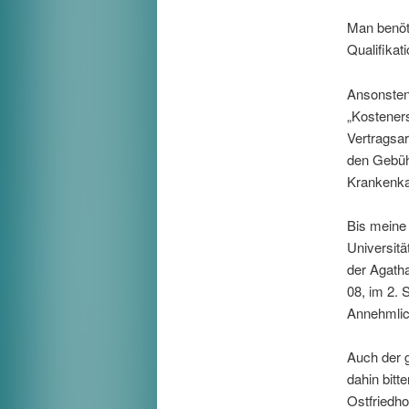
Man benöt
Qualifikat
Ansonsten 
„Kosteners
Vertragsar
den Gebüh
Krankenkas
Bis meine
Universitä
der Agath
08, im 2. 
Annehmlich
Auch der g
dahin bitt
Ostfriedho