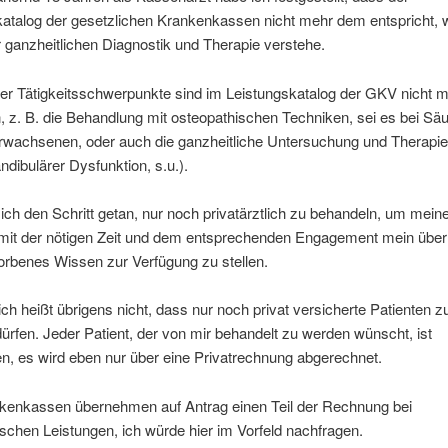
katalog der gesetzlichen Krankenkassen nicht mehr dem entspricht, 
r ganzheitlichen Diagnostik und Therapie verstehe.
er Tätigkeitsschwerpunkte sind im Leistungskatalog der GKV nicht 
 z. B. die Behandlung mit osteopathischen Techniken, sei es bei Säu
Erwachsenen, oder auch die ganzheitliche Untersuchung und Therapi
dibulärer Dysfunktion, s.u.).
ich den Schritt getan, nur noch privatärztlich zu behandeln, um mein
 mit der nötigen Zeit und dem entsprechenden Engagement mein über 
orbenes Wissen zur Verfügung zu stellen.
lich heißt übrigens nicht, dass nur noch privat versicherte Patienten z
fen. Jeder Patient, der von mir behandelt zu werden wünscht, ist
n, es wird eben nur über eine Privatrechnung abgerechnet.
nkenkassen übernehmen auf Antrag einen Teil der Rechnung bei
schen Leistungen, ich würde hier im Vorfeld nachfragen.