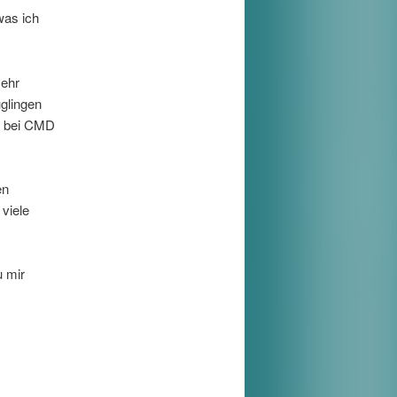
was ich
mehr
glingen
e bei CMD
en
viele
u mir