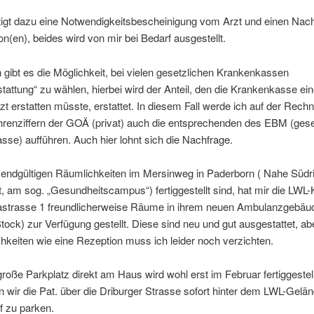
igt dazu eine Notwendigkeitsbescheinigung vom Arzt und einen Nac
ion(en), beides wird von mir bei Bedarf ausgestellt.
gibt es die Möglichkeit, bei vielen gesetzlichen Krankenkassen
tattung“ zu wählen, hierbei wird der Anteil, den die Krankenkasse e
zt erstatten müsste, erstattet. In diesem Fall werde ich auf der Rec
renziffern der GOÄ (privat) auch die entsprechenden des EBM (gese
se) aufführen. Auch hier lohnt sich die Nachfrage.
 endgültigen Räumlichkeiten im Mersinweg in Paderborn ( Nahe Südr
t, am sog. „Gesundheitscampus“) fertiggestellt sind, hat mir die LWL-K
astrasse 1 freundlicherweise Räume in ihrem neuen Ambulanzgebäu
Stock) zur Verfügung gestellt. Diese sind neu und gut ausgestattet, ab
keiten wie eine Rezeption muss ich leider noch verzichten.
roße Parkplatz direkt am Haus wird wohl erst im Februar fertiggestell
en wir die Pat. über die Driburger Strasse sofort hinter dem LWL-Gel
f zu parken.